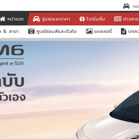
ทดล
หน้าแรก
รุ่นรถและราคา
โปรโมชั่น
ข่าวสาร
ูม & สาขา
ศูนย์ซ่อมสีและตัวถัง
แกลลอรี่
บทคว