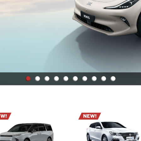
W!
NEW!