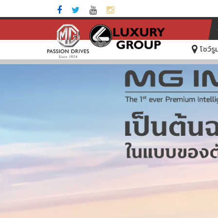
โชว์ร