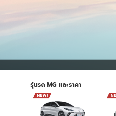
รุ่นรถ MG และราคา
NEW!
NE