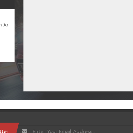
หวัด
tter