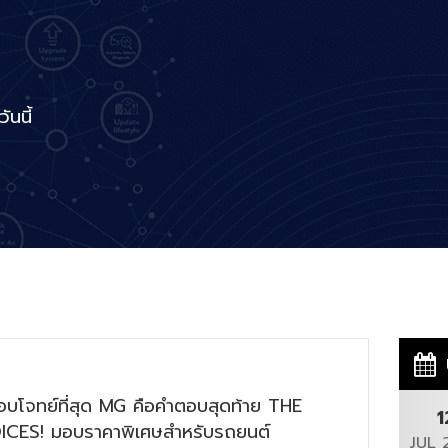
นนี้
อบโจทย์ที่สุด MG คือคำตอบสุดท้าย THE
1
CES! มอบราคาพิเศษสำหรับรถยนต์
JUL 